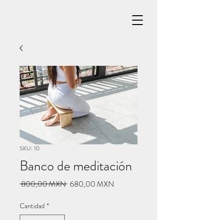
SKU: 10
Banco de meditación
Precio
Precio
 800,00 MXN 
680,00 MXN
de
oferta
Cantidad
*