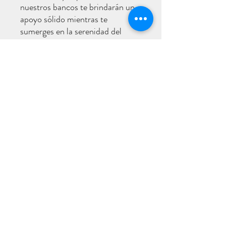
nuestros bancos te brindarán un
apoyo sólido mientras te
sumerges en la serenidad del
momento presente. Experimenta
la conexión con la autenticidad
mexicana y eleva tu práctica de
meditación con nuestros bancos
de madera hechos con amor y
dedicación. ¡Encuentra tu lugar
de calma y equilibrio hoy mismo!
arhat.center8@gmail.com
©2024 by Arhat Center.