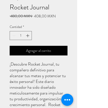
Rocket Journal
Precio
Precio
 480,00 MXN 
408,00 MXN
de
oferta
Cantidad
*
Agregar al carrito
¡Descubre Rocket Journal, tu
compañero definitivo para
alcanzar tus metas y potenciar tu
éxito personal! Este diario
innovador ha sido diseñado
meticulosamente para impulsar
tu productividad, organización y
crecimiento personal. Rocket