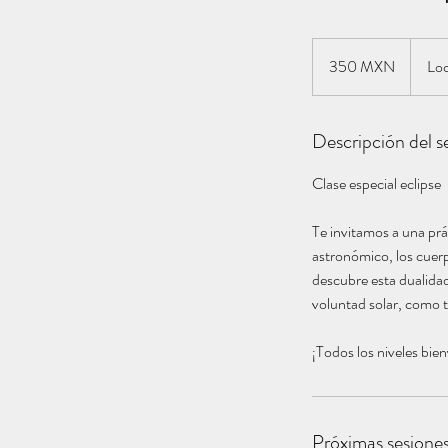
350
pesos
350 MXN
Loc
mexicanos
Descripción del se
Clase especial eclipse
Te invitamos a una prá
astronómico, los cuerp
descubre esta dualidad
voluntad solar, como t
¡Todos los niveles bie
Próximas sesione