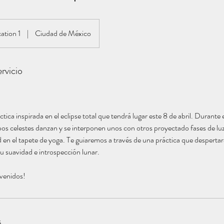
ation 1
|
Ciudad de México
rvicio
ctica inspirada en el eclipse total que tendrá lugar este 8 de abril. Durant
os celestes danzan y se interponen unos con otros proyectado fases de lu
 en el tapete de yoga. Te guiaremos a través de una práctica que despertar
u suavidad e introspección lunar.
nvenidos!
s