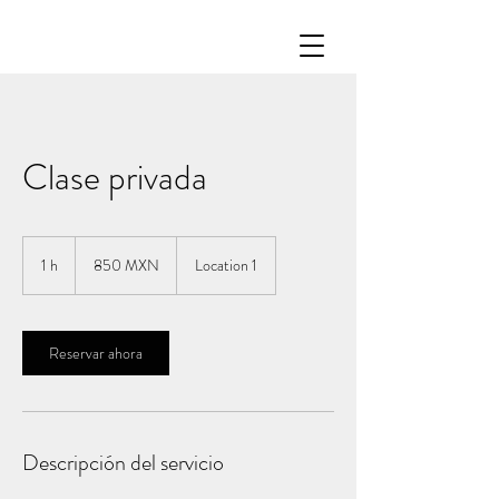
Clase privada
850
pesos
1 h
1
850 MXN
Location 1
mexicanos
Reservar ahora
Descripción del servicio