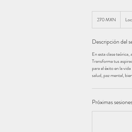
270
pesos
270 MXN
Loc
mexicanos
Descripción del se
En esta clase teórica, 
Transforma tus aspirac
para el éxito en la vid
salud, paz mental, bie
Próximas sesione