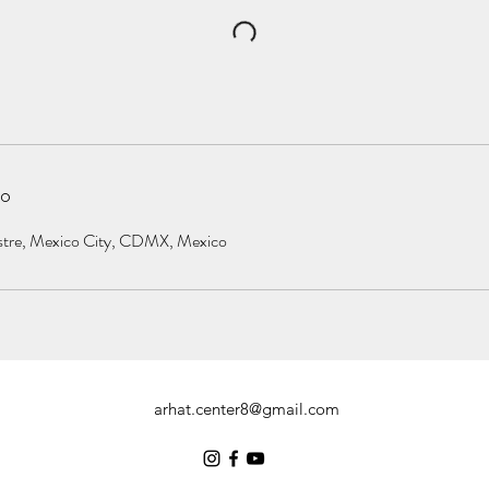
to
stre, Mexico City, CDMX, Mexico
arhat.center8@gmail.com