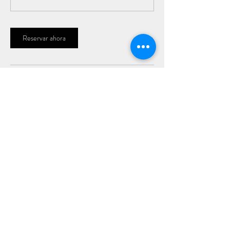
Reservar ahora
Datos de contacto
Arhat Center, Campestre, Mexico City, CDMX,
Mexico
+525551836811
arhat.center8@gmail.com
arhat.center8@gmail.com