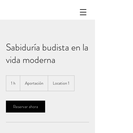
Sabiduría budista en la
vida moderna
Aportación
1 h
1
Aportación
Location 1
Reservar ahora